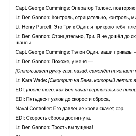
Capt. George Cummings
Оператор Тэлонс, повторяю,
Lt. Ben Gannon
Контроль, отрицательно, контроль, м
Lt. Henry Purcell
Это Три к Один: я прикрою тебя, пл
Lt. Ben Gannon
Отрицательно, Три. Я не дошёл до с
шансы.
Capt. George Cummings
Тэлон Один, ваши приказы 
Lt. Ben Gannon
Похоже, у меня —
[Оттягивает ручку газа назад, самолёт начинает
Lt. Kara Wade
[Смотрит на Бена, который летит в
EDI
[после того, как Бен начал вертикальное пики
EDI
Пятьдесят узлов до скорости сброса,
Naval Controller
Его давление крови скачет, сэр.
EDI
Скорость сброса достигнута.
Lt. Ben Gannon
Трость выпущена!