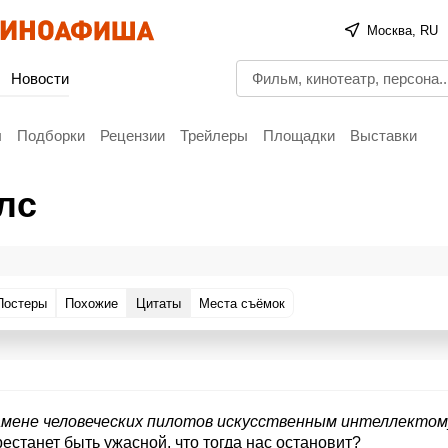
Москва, RU
Новости
ы
Подборки
Рецензии
Трейлеры
Площадки
Выставки
лс
Постеры
Похожие
Цитаты
Места съёмок
амене человеческих пилотов искусственным интеллектом
рестанет быть ужасной, что тогда нас остановит?