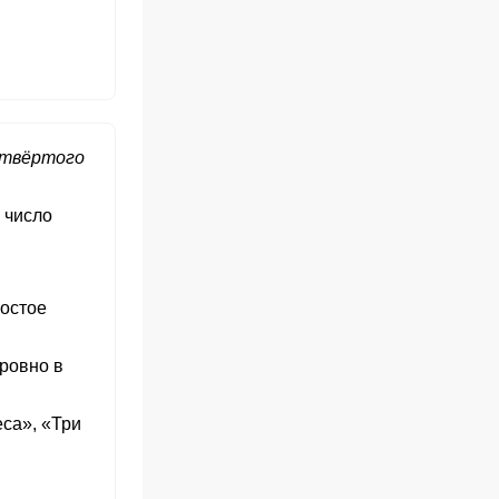
четвёртого
 число
ростое
ровно в
еса», «Три