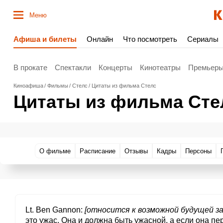
Меню
Афиша и билеты
Онлайн
Что посмотреть
Сериалы
В прокате
Спектакли
Концерты
Кинотеатры
Премьер
Киноафиша
Фильмы
Стелс
Цитаты из фильма Стелс
Цитаты из фильма Сте
О фильме
Расписание
Отзывы
Кадры
Персоны
Lt. Ben Gannon
[относится к возможной будущей з
это ужас. Она и должна быть ужасной, а если она пе