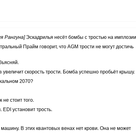
я Рангуна]
Эскадрилья несёт бомбы с тростью на имплозии
нтральный Прайм говорит, что AGM трости не могут достичь
бъясняй.
в увеличит скорость трости. Бомба успешно пробьёт крышу.
икальном 2070?
к не стоит того.
 EDI установит трость.
 машину. В этих квантовых венах нет крови. Она не может