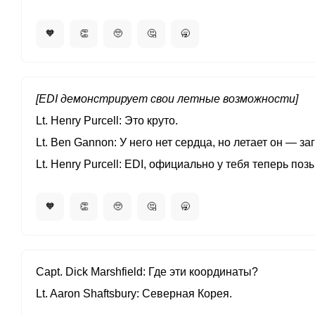
🧡
👏
🥺
🤔
🥱
[EDI демонстрирует свои летные возможности]
Lt. Henry Purcell
Это круто.
Lt. Ben Gannon
У него нет сердца, но летает он — з
Lt. Henry Purcell
EDI, официально у тебя теперь по
🧡
👏
🥺
🤔
🥱
Capt. Dick Marshfield
Где эти координаты?
Lt. Aaron Shaftsbury
Северная Корея.