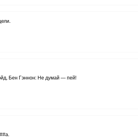
цели.
йд, Бен Гэннон: Не думай — пей!
##а.