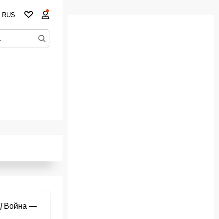
RUS
]
Война —