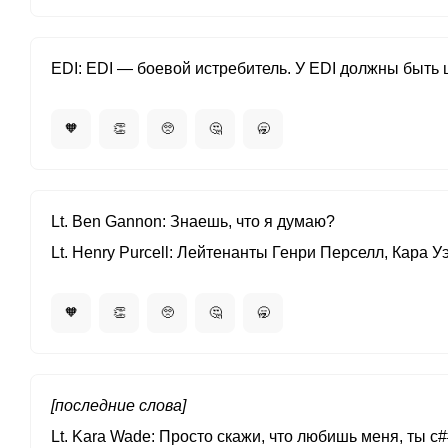
EDI
EDI — боевой истребитель. У EDI должны быть 
🧡
👏
🥺
🤔
🥱
Lt. Ben Gannon
Знаешь, что я думаю?
Lt. Henry Purcell
Лейтенанты Генри Перселл, Кара Уэ
🧡
👏
🥺
🤔
🥱
[последние слова]
Lt. Kara Wade
Просто скажи, что любишь меня, ты с#