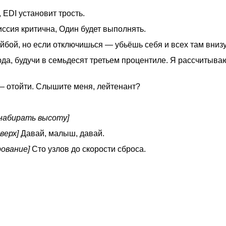
 EDI установит трость.
иссия критична, Один будет выполнять.
ейбой, но если отключишься — убьёшь себя и всех там внизу
юда, будучи в семьдесят третьем процентиле. Я рассчитыва
— отойти. Слышите меня, лейтенант?
 набирать высоту]
верх]
Давай, малыш, давай.
рование]
Сто узлов до скорости сброса.