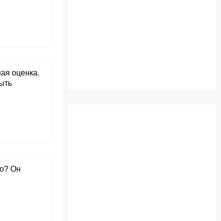
ная оценка.
ыть
то? Он