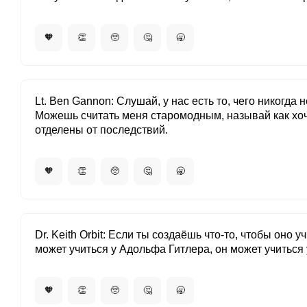
🧡
👏
🥺
🤔
🥱
Lt. Ben Gannon
Слушай, у нас есть то, чего никогда
Можешь считать меня старомодным, называй как хоч
отделены от последствий.
🧡
👏
🥺
🤔
🥱
Dr. Keith Orbit
Если ты создаёшь что-то, чтобы оно уч
может учиться у Адольфа Гитлера, он может учиться 
🧡
👏
🥺
🤔
🥱