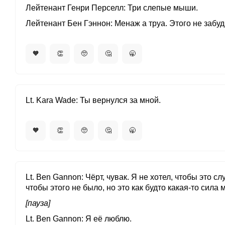
Лейтенант Генри Перселл
Три слепые мыши.
Лейтенант Бен Гэннон
Менаж а труа. Этого не забу
🧡
👏
🥺
🤔
🥱
Lt. Kara Wade
Ты вернулся за мной.
🧡
👏
🥺
🤔
🥱
Lt. Ben Gannon
Чёрт, чувак. Я не хотел, чтобы это с
чтобы этого не было, но это как будто какая-то сила 
[пауза]
Lt. Ben Gannon
Я её люблю.