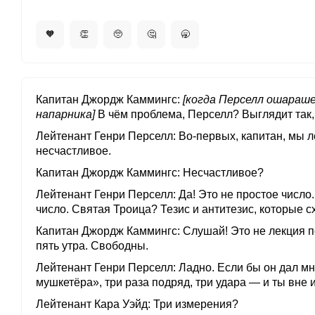
🧡
👏
🥺
🤔
🥱
Капитан Джордж Каммингс
[когда Перселл ошараше
напарника]
В чём проблема, Перселл? Выглядит так, 
Лейтенант Генри Перселл
Во-первых, капитан, мы 
несчастливое.
Капитан Джордж Каммингс
Несчастливое?
Лейтенант Генри Перселл
Да! Это не простое число
число. Святая Троица? Тезис и антитезис, которые сх
Капитан Джордж Каммингс
Слушай! Это не лекция 
пять утра. Свободны.
Лейтенант Генри Перселл
Ладно. Если бы он дал мн
мушкетёра», три раза подряд, три удара — и ты вне 
Лейтенант Кара Уэйд
Три измерения?