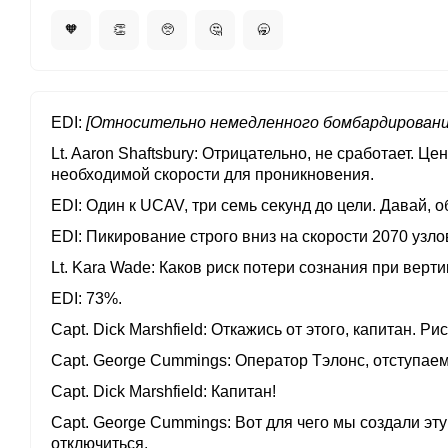
🧡
👏
🥺
🤔
🥱
EDI
[Относительно немедленного бомбардировани
Lt. Aaron Shaftsbury
Отрицательно, не сработает. Це
необходимой скорости для проникновения.
EDI
Один к UCAV, три семь секунд до цели. Давай, о
EDI
Пикирование строго вниз на скорости 2070 узло
Lt. Kara Wade
Каков риск потери сознания при верт
EDI
73%.
Capt. Dick Marshfield
Откажись от этого, капитан. Рис
Capt. George Cummings
Оператор Тэлонс, отступаем.
Capt. Dick Marshfield
Капитан!
Capt. George Cummings
Вот для чего мы создали эту
отключиться.