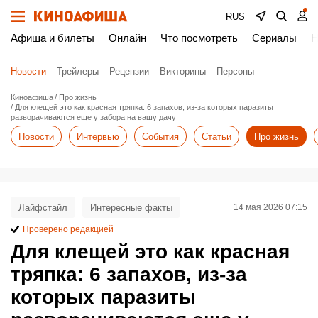
RUS
Афиша и билеты
Онлайн
Что посмотреть
Сериалы
Н
Новости
Трейлеры
Рецензии
Викторины
Персоны
Киноафиша
Про жизнь
Для клещей это как красная тряпка: 6 запахов, из-за которых паразиты
разворачиваются еще у забора на вашу дачу
Новости
Интервью
События
Статьи
Про жизнь
Лайфстайл
Интересные факты
14 мая 2026 07:15
Проверено редакцией
Для клещей это как красная
тряпка: 6 запахов, из-за
которых паразиты