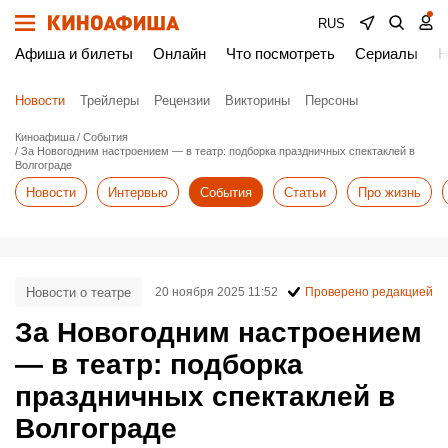
RUS
Афиша и билеты
Онлайн
Что посмотреть
Сериалы
Н
Новости
Трейлеры
Рецензии
Викторины
Персоны
Киноафиша
События
За Новогодним настроением — в театр: подборка праздничных спектаклей в
Волгограде
Новости
Интервью
События
Статьи
Про жизнь
Новости о театре
20 ноября 2025 11:52
Проверено редакцией
За Новогодним настроением
— в театр: подборка
праздничных спектаклей в
Волгограде