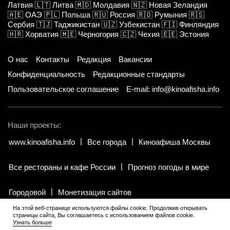
Латвия
🇱🇹
Литва
🇲🇩
Молдавия
🇳🇿
Новая Зеландия
🇦🇪
ОАЭ
🇵🇱
Польша
🇷🇺
Россия
🇷🇴
Румыния
🇷🇸
Сербия
🇹🇯
Таджикистан
🇺🇿
Узбекистан
🇫🇮
Финляндия
🇭🇷
Хорватия
🇲🇪
Черногория
🇨🇿
Чехия
🇪🇪
Эстония
О нас
Контакты
Редакция
Вакансии
Конфиденциальность
Редакционные стандарты
Пользовательское соглашение
E-mail: info@kinoafisha.info
Наши проекты:
www.kinoafisha.info
Все города
Киноафиша Москвы
Все рестораны и кафе России
Прогноз погоды в мире
Городовой
Монетизация сайтов
На этой веб-странице используются файлы cookie. Продолжив открывать
страницы сайта, Вы соглашаетесь с использованием файлов cookie.
© 2002-2026 Все права и материалы принадлежат «Киноафиша».
Узнать больше
18+
.
Копирование информации только с письменного разрешения