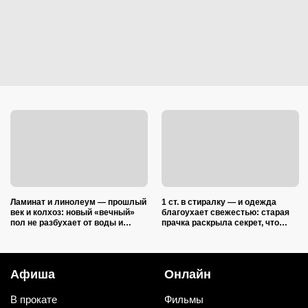
Ламинат и линолеум — прошлый
1 ст. в стиралку — и одежда
век и колхоз: новый «вечный»
благоухает свежестью: старая
пол не разбухает от воды и
прачка раскрыла секрет, что
выглядит на миллион
добавить в барабан вместе с
порошком
Афиша
Онлайн
В прокате
Фильмы