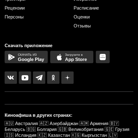
Рецензии
Расписание
Персоны
Оценки
Отзывы
Скачать приложение
Google Play
App Store
Киноафиша в других странах:
🇦🇺
Австралия
🇦🇿
Азербайджан
🇦🇲
Армения
🇧🇾
Беларусь
🇧🇬
Болгария
🇬🇧
Великобритания
🇬🇪
Грузия
🇮🇸
Исландия
🇰🇿
Казахстан
🇰🇬
Кыргызстан
🇱🇻