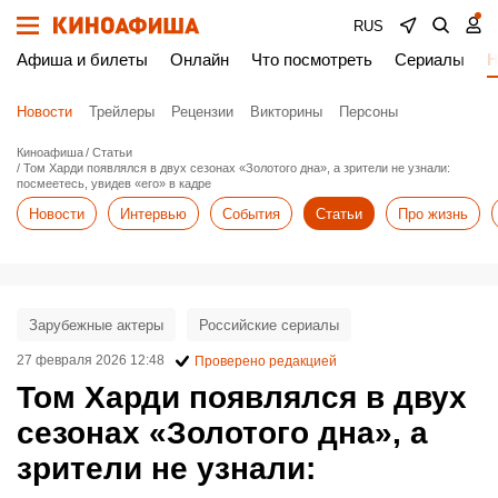
RUS
Афиша и билеты
Онлайн
Что посмотреть
Сериалы
Н
Новости
Трейлеры
Рецензии
Викторины
Персоны
Киноафиша
Статьи
Том Харди появлялся в двух сезонах «Золотого дна», а зрители не узнали:
посмеетесь, увидев «его» в кадре
Новости
Интервью
События
Статьи
Про жизнь
Зарубежные актеры
Российские сериалы
27 февраля 2026 12:48
Проверено редакцией
Том Харди появлялся в двух
сезонах «Золотого дна», а
зрители не узнали: