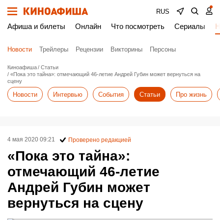
RUS
Афиша и билеты
Онлайн
Что посмотреть
Сериалы
Н
Новости
Трейлеры
Рецензии
Викторины
Персоны
Киноафиша
Статьи
«Пока это тайна»: отмечающий 46-летие Андрей Губин может вернуться на
сцену
Новости
Интервью
События
Статьи
Про жизнь
4 мая 2020 09:21
Проверено редакцией
«Пока это тайна»:
отмечающий 46-летие
Андрей Губин может
вернуться на сцену